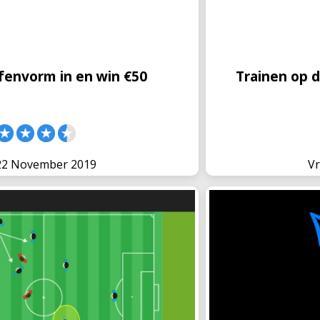
allen trainingen met elkaar
omschakelmomenten 
komen deze moment
fenvorm in en win €50
Trainen op 
 22 November 2019
Vr