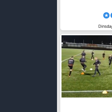
Dinsda
Stuur jouw oe
De trainers die al wat lan
nog wel 'De Nationale Oef