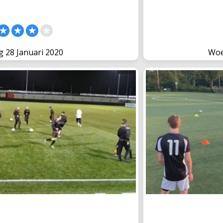
g 28 Januari 2020
Woe
fenvorm in en win €50
Trainen op 
ger trainer zijn, kennen misschien
Tijdens een wedstri
enstof Bank' van TrainerSite, waar
Weijs liet in maart di