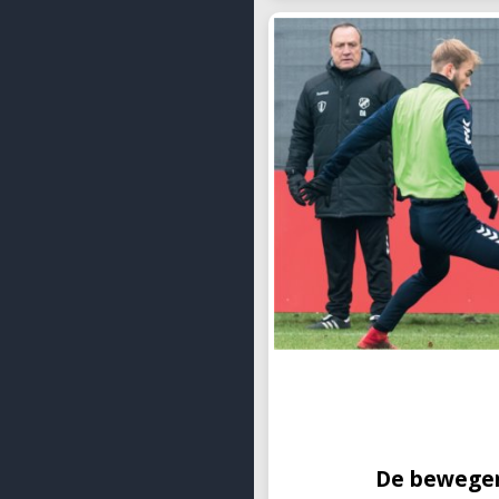
De bewegen
In veel oefenvormen met 
neutrale spelers een relat
een zijde en leveren daard
andere spelers. Dat is op 
De bewegen