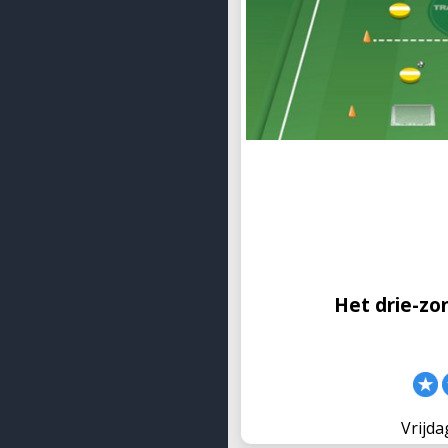
Het drie-zo
Een collega-trainer vertel
de jeugdopleiding van Ar
Lucassen werkzaam is. In
gespeeld, verdeeld over dr
naar moeilijk g
Het drie-zo
Vrijd