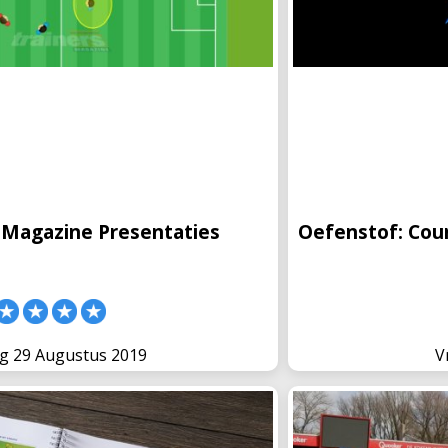
sMagazine Presentaties
Oefenstof: 
presentaties. Met deze
Onlangs vertelde een
un je nu eenvoudig jouw tekeningen
toepaste bij het op
 jouw spelers. Nu gratis voor alle
houdt in dat je in d
ment op de
andere kant wil uit
sMagazine Presentaties
Oefenstof: Coun
g 29 Augustus 2019
V