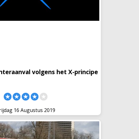
Counteraanval volgens het X-
principe
 trainer mij over het X-principe dat hij
zetten van een counteraanval. Dit principe
e counteraanval zo snel mogelijk aan de
komen. A
teraanval volgens het X-principe
rijdag 16 Augustus 2019