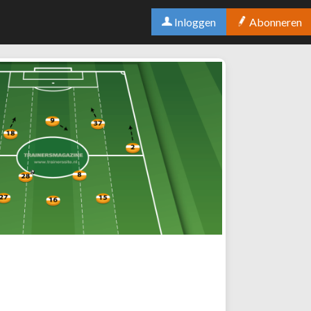
Inloggen
Abonneren
oefenstof aan spelprincipes? Een
handleiding
rs vragen hoe ze met De Oefenstof
 hun spelprincipes kunnen koppelen aan
of. Dat is makkelijker dan je denkt. In dit
 uit.