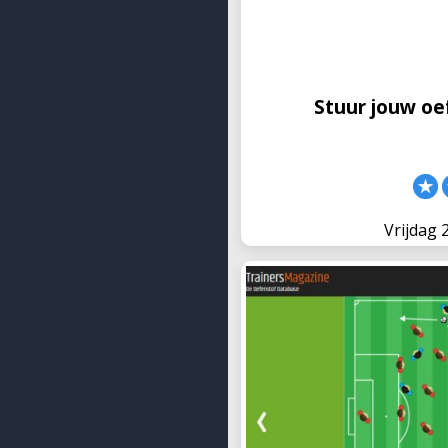
trainers iedere week tient
deelden.
Stuur jouw oe
Vrijdag