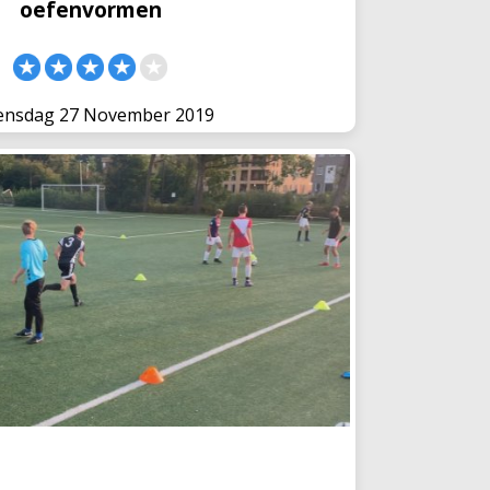
oefenvormen
nsdag 27 November 2019
de omschakeling en chaotische
situaties - Deel 1
jd zijn veel omschakelmomenten. Willem
t jaar zien dat in de Eredivisie vijf