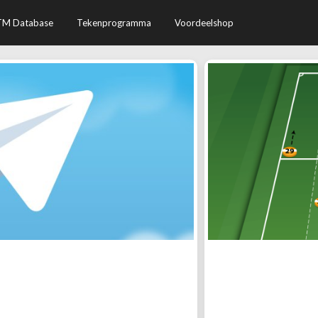
TM Database
Tekenprogramma
Voordeelshop
oefenvorm: Meld je aan voor
Hoe koppel je 
elegramgroep
n als wij een nieuwe oefenvorm
Steeds meer traine
an onze telegram-groep. Je krijgt
Database makkelijk
oment dat wij een nieuwe
bijbehorende oefenst
mooie manier om jezelf te blijven
artikel leggen we dit