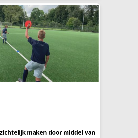
nzichtelijk maken door middel van
oefenvormen
xcelsior Rotterdam werken we sinds
portpsycholoog die de spelers én trainer
tale vlak. Zo wordt met de trainers
nzichtelijk maken door middel van