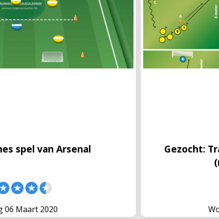
nes spel van Arsenal
Gezocht: Tra
de ons over het drie-zones spel van
TrainersMagazine i
senal, waar ook Nederlander Marcel
te breiden en is mo
 deze vormen wordt 6 tegen 6
enthousiaste voetbal
ie vakken, waarbij je van makkelijk
oefenstof. Samen m
met De Oefenstof D
nes spel van Arsenal
Gezocht: Tra
ag 06 Maart 2020
Wo