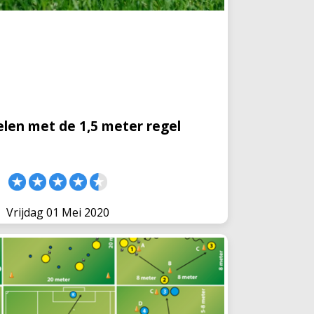
8 jaar mogen nog geen duels gespeeld
edstrijdechte vormen natuurlijk
n je met enige aanpassingen positiespelen
 artikel
elen met de 1,5 meter regel
Vrijdag 01 Mei 2020