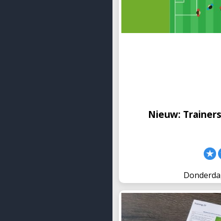
Nieuw: Trainer
Nieuw: TrainersMagazine 
spiksplinternieuwe tool k
en video's presenteren aan
trainers met een abonne
Nieuw: Trainer
Donderda