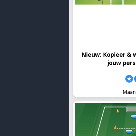
Vanaf nu is het eenvoudi
nemen en aan te passen aa
plaatsen regelmatig oefe
interessant
Nieuw: Kopieer & 
jouw pers
Maand