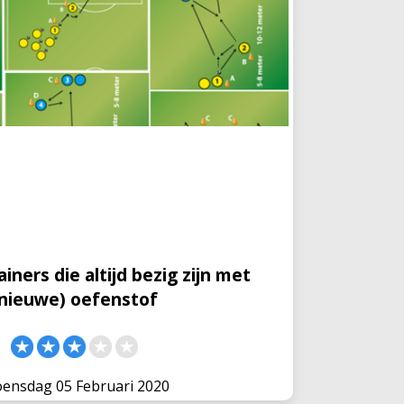
iners die altijd bezig zijn met
(nieuwe) oefenstof
s bezig om 'Team TrainersMagazine' uit
menteel op zoek naar een aantal
trainers die altijd bezig zijn met
et jou willen we de volgende stap maken
atabase en
iners die altijd bezig zijn met
(nieuwe) oefenstof
ensdag 05 Februari 2020