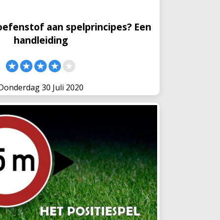
oefenstof aan spelprincipes? Een
handleiding
Donderdag 30 Juli 2020
elen met de 1,5 meter regel