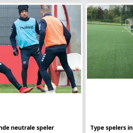
de neutrale speler
Type spelers i
neutrale spelers hebben de
“Bij de jeugd van E
ief passieve rol. Ze staan vaak op
2018/2019 met een s
oor een andere intensiteit dan de
begeleid op het men
zich ge
oefenvormen besp
de neutrale speler
Type spelers i