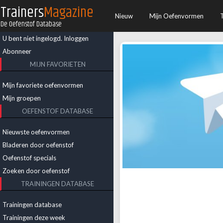
Trainers
Magazine
Nieuw
Mijn Oefenvormen
De Oefenstof Database
U bent niet ingelogd.
Inloggen
Abonneer
MIJN FAVORIETEN
Mijn favoriete oefenvormen
Mijn groepen
OEFENSTOF DATABASE
Nieuwste oefenvormen
Mis nooit meer een 
Bladeren door oefenstof
de T
Oefenstof specials
Zoeken door oefenstof
Wil je een melding krijge
TRAININGEN DATABASE
toevoegen? Word dan lid v
dan een bericht op het m
Trainingen database
oefenvorm toevoegen. Een 
Trainingen deze week
ontwikkelen. A