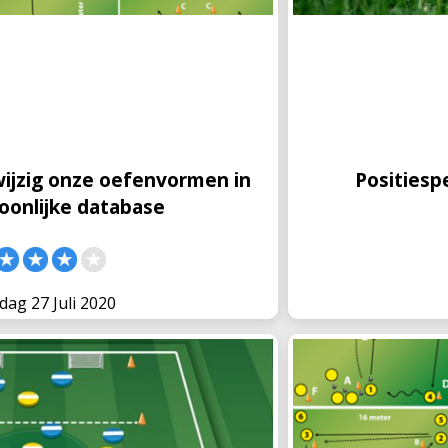
g om onze oefenvormen over te
In de leeftijd 13-1
n jouw eigen inzichten. Wij
worden. Dit maakt w
nvormen waarvan wij denken dat ze
moeilijker. Toch ku
blijven spelen. In dit
wijzig onze oefenvormen in
Positiesp
oonlijke database
ag 27 Juli 2020