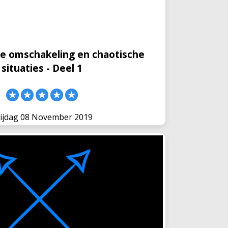
per minuut zijn. In het jeugdvoetbal
en nog vaker voor
de omschakeling en chaotische
situaties - Deel 1
ijdag 08 November 2019