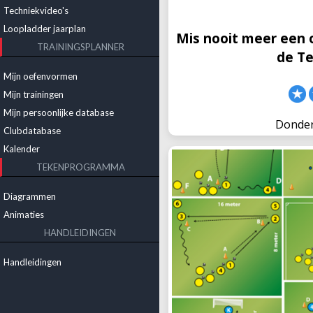
Techniekvideo's
Loopladder jaarplan
Mis nooit meer een 
TRAININGSPLANNER
de T
Mijn oefenvormen
Mijn trainingen
Mijn persoonlijke database
Donder
Clubdatabase
Kalender
TEKENPROGRAMMA
Diagrammen
Animaties
HANDLEIDINGEN
Handleidingen
Nieuw: Kopieer & 
jouw pers