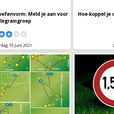
oefenvorm: Meld je aan voor
Hoe koppel je 
elegramgroep
dag 10 Juni 2021
wijzig onze oefenvormen in
Positiesp
oonlijke database