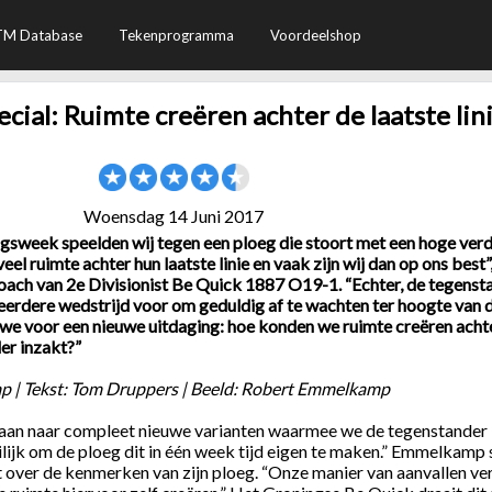
TM Database
Tekenprogramma
Voordeelshop
cial: Ruimte creëren achter de laatste lin
Woensdag 14 Juni 2017
ngsweek speelden wij tegen een ploeg die stoort met een hoge ve
eel ruimte achter hun laatste linie en vaak zijn wij dan op ons best”,
ach van 2e Divisionist Be Quick 1887 O19-1. “Echter, de tegenst
 eerdere wedstrijd voor om geduldig af te wachten ter hoogte van 
we voor een nieuwe uitdaging: hoe konden we ruimte creëren acht
der inzakt?”
p | Tekst: Tom Druppers | Beeld: Robert Emmelkamp
gaan naar compleet nieuwe varianten waarmee we de tegenstander
ilijk om de ploeg dit in één week tijd eigen te maken.” Emmelkamp
eeft over de kenmerken van zijn ploeg. “Onze manier van aanvallen ve