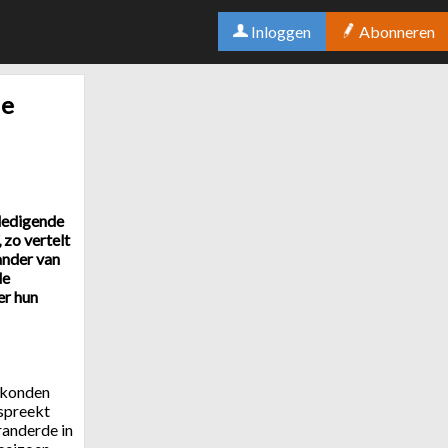
Inloggen
Abonneren
ie
rdedigende
 zo vertelt
ander van
de
er hun
 konden
 spreekt
randerde in