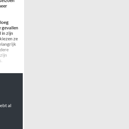
 seizoen
meer
ploeg
e gevallen
in zijn
 kiezen ze
elangrijk
rdere
zijn
s.
ordat het
“Hierdoor
 het
ijkheden
en.”
ebt al
t maakt en
te lopen