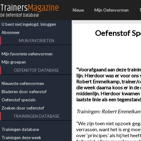
Trainers
Magazine
Nieuw
Mijn Oefenvormen
De Oefenstof Database
U bent niet ingelogd.
Inloggen
Oefenstof Spe
Abonneer
MIJN FAVORIETEN
Mijn favoriete oefenvormen
Mijn groepen
“Voorafgaand aan deze traini
OEFENSTOF DATABASE
lijn. Hierdoor was er voor ons v
Robert Emmelkamp, trainer/co
Nieuwste oefenvormen
die week daarna koos er in de
Bladeren door oefenstof
middenlijn. Hierdoor kwamen 
laatste linie als een tegenstan
Oefenstof specials
Zoeken door oefenstof
Trainingen: Robert Emmelkam
TRAININGEN DATABASE
“We zijn toen niet opzoek ge
verrassen, want het is erg moe
Trainingen database
over ‘principes’ als hij het h
Trainingen deze week