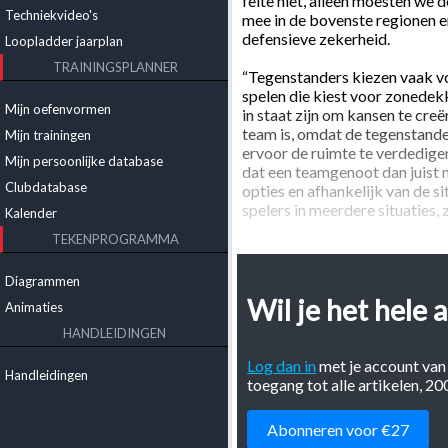
feite niet, alleen moesten we 
Techniekvideo's
mee in de bovenste regionen e
defensieve zekerheid.
Loopladder jaarplan
TRAININGSPLANNER
“Tegenstanders kiezen vaak v
spelen die kiest voor zonedekk
Mijn oefenvormen
in staat zijn om kansen te creë
team is, omdat de tegenstande
Mijn trainingen
ervoor de ruimte te verdedigen
Mijn persoonlijke database
dat een teamgenoot dan juist 
Clubdatabase
opties en afhankelijk van de s
spelers in meerdere situaties,
Kalender
TEKENPROGRAMMA
De oefenmeester traint drie k
trainingsmoment op vrijdag kor
Diagrammen
letten we altijd goed op de int
Wil je het hele a
belangrijkste en spelers moete
Animaties
om tactisch gezien de laatste 
HANDLEIDINGEN
TRAINING 1
Log dan in
met je account van
Handleidingen
toegang tot alle artikelen, 2
VOETBALPROBLEEM: We spelen 
vanuit de omschakeling gevaarli
Abonneren voor €27
kunnen we kwetsbaar zijn.