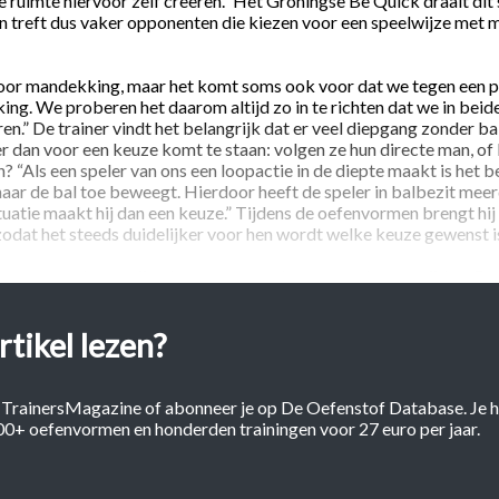
de ruimte hiervoor zelf creëren.” Het Groningse Be Quick draait dit
n treft dus vaker opponenten die kiezen voor een speelwijze met 
oor mandekking, maar het komt soms ook voor dat we tegen een 
ing. We proberen het daarom altijd zo in te richten dat we in beid
ren.” De trainer vindt het belangrijk dat er veel diepgang zonder bal 
r dan voor een keuze komt te staan: volgen ze hun directe man, of
? “Als een speler van ons een loopactie in de diepte maakt is het b
naar de bal toe beweegt. Hierdoor heeft de speler in balbezit mee
ituatie maakt hij dan een keuze.” Tijdens de oefenvormen brengt hij 
 zodat het steeds duidelijker voor hen wordt welke keuze gewenst i
eer per week met zijn ploeg: op maandag, woensdag en vrijdag. Do
t voorafgaand de wedstrijd is heeft dit zo zijn voor- en nadelen. 
ensiteit van de training, want de wedstrijd op zaterdag is natuurlijk
rtikel lezen?
n uitgerust aan de aftrap verschijnen. Anderzijds biedt het mogel
accenten te leggen en individueel nog een aantal zaken door te nem
 TrainersMagazine of abonneer je op De Oefenstof Database. Je h
000+ oefenvormen en honderden trainingen voor 27 euro per jaar.
tegen een tegenstander die het op de eigen helft erg compac
jk wil worden. Door snel balverlies te lijden of uit de organisatie 