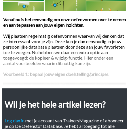
Vanaf nu is het eenvoudig om onze oefenvormen over te nemen
en aan te passen aan jouw eigen inzichten.
Wij plaatsen regelmatig oefenvormen waarvan wij denken dat
ze interessant voor je zijn. Deze kun je dan eenvoudig in jouw
persoonlijke database plaatsen door deze aan jouw favorieten
toe te voegen. Nu hebben we daar een extra optie aan
toegevoegd: de kopieer & wijzig-functie. Hier onder een
aantal voorbeelden waarin dit nuttig kan zijn.
Voorbeeld 1: bepaal jouw eigen doelstelling/principes
Wil je het hele artikel lezen?
Log dan in
met je account van TrainersMagazine of abonneer
je op De Oefenstof Database. Je hebt al toegang tot alle