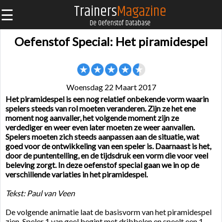
Trainers
Magazine
☰
De Oefenstof Database
Oefenstof Special: Het piramidespel
Woensdag 22 Maart 2017
Het piramidespel is een nog relatief onbekende vorm waarin
spelers steeds van rol moeten veranderen. Zijn ze het ene
moment nog aanvaller, het volgende moment zijn ze
verdediger en weer even later moeten ze weer aanvallen.
Spelers moeten zich steeds aanpassen aan de situatie, wat
goed voor de ontwikkeling van een speler is. Daarnaast is het,
door de puntentelling, en de tijdsdruk een vorm die voor veel
beleving zorgt. In deze oefenstof special gaan we in op de
verschillende variaties in het piramidespel.
Tekst: Paul van Veen
De volgende animatie laat de basisvorm van het piramidespel
zien. Speler 1 van geel begint met dribbelen en speelt een 1