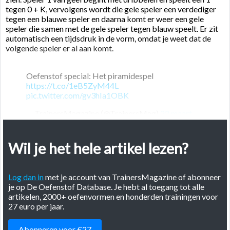
tegen 0 + K, vervolgens wordt die gele speler een verdediger
tegen een blauwe speler en daarna komt er weer een gele
speler die samen met de gele speler tegen blauw speelt. Er zit
automatisch een tijdsdruk in de vorm, omdat je weet dat de
volgende speler er al aan komt.
Oefenstof special: Het piramidespel
https://t.co/1eB5ZyM44L
pic.twitter.com/gv3hIa1OBK
— TrainersMagazine (@TrainersMag)
22 maart
2017
Wil je het hele artikel lezen?
Door het inbouwen van een puntentelling kun je de beleving
nog groter maken. Om te voorkomen dat de tijdsdruk te groot
Log dan in
met je account van TrainersMagazine of abonneer
is (en er een chaos ontstaat omdat meerdere aanvallen door
je op De Oefenstof Database. Je hebt al toegang tot alle
elkaar heen hebt lopen), kun je als trainer:
artikelen, 2000+ oefenvormen en honderden trainingen voor
- Kiezen voor een andere vorm (zie onder)
27 euro per jaar.
- Als trainer aangeven wanneer de volgende mag starten
- Als trainer aangeven dat de huidige aanval stopt, omdat de
volgende speler er al aan komt
Abonneren voor €27