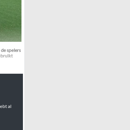
 de spelers
ebruikt
m Meurs dit
kenmerken
et het
ebt al