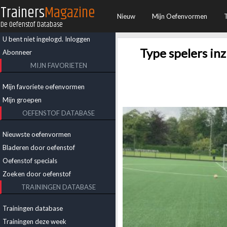
Trainers
Magazine
Nieuw
Mijn Oefenvormen
De Oefenstof Database
U bent niet ingelogd.
Inloggen
Type spelers in
Abonneer
MIJN FAVORIETEN
Mijn favoriete oefenvormen
Mijn groepen
OEFENSTOF DATABASE
Nieuwste oefenvormen
Bladeren door oefenstof
Oefenstof specials
Zoeken door oefenstof
TRAININGEN DATABASE
Trainingen database
Trainingen deze week