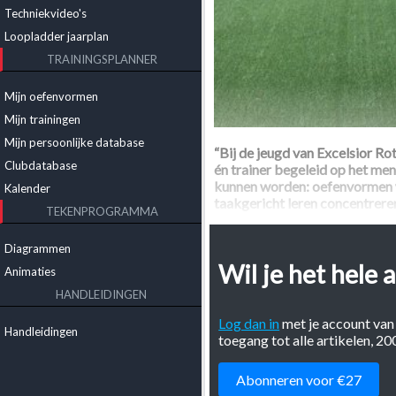
Techniekvideo's
Loopladder jaarplan
TRAININGSPLANNER
Mijn oefenvormen
Mijn trainingen
Mijn persoonlijke database
“Bij de jeugd van Excelsior 
Clubdatabase
én trainer begeleid op het me
kunnen worden: oefenvormen w
Kalender
taakgericht leren concentreren
TEKENPROGRAMMA
Tekst: Thomas Oostendorp en
Diagrammen
Wil je het hele a
"De manier waarop we dit bij 
Animaties
beschrijft in het boek Voetba
HANDLEIDINGEN
van spelers inzichtelijk maken,
model dat Bram Meurs in zijn 
Log dan in
met je account van
Handleidingen
toegang tot alle artikelen, 2
Bram Meurs onderscheidt de v
- Extravert en gestructureerd 
Abonneren voor €27
- Extravert en ongestructuree