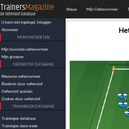
Trainers
Magazine
Nieuw
Mijn Oefenvormen
De Oefenstof Database
U bent niet ingelogd.
Inloggen
Het
Abonneer
MIJN FAVORIETEN
Mijn favoriete oefenvormen
Mijn groepen
OEFENSTOF DATABASE
Nieuwste oefenvormen
Bladeren door oefenstof
Oefenstof specials
Zoeken door oefenstof
TRAININGEN DATABASE
Trainingen database
Trainingen deze week