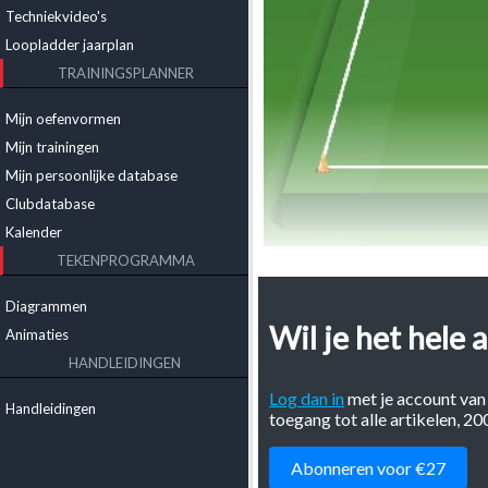
Techniekvideo's
Loopladder jaarplan
TRAININGSPLANNER
Mijn oefenvormen
Mijn trainingen
Mijn persoonlijke database
Clubdatabase
Kalender
TEKENPROGRAMMA
Een goede trainingsvorm waari
oefenstof special over verschee
Diagrammen
dimensie aan het piramidespe
Wil je het hele a
Animaties
Tekst: Paul van Veen
HANDLEIDINGEN
Log dan in
met je account van
Het is alweer ruim drie jaar ge
Handleidingen
toegang tot alle artikelen, 2
‘origineel’ is de volgende spel
Abonneren voor €27