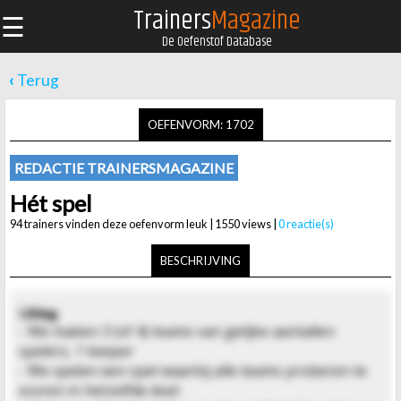
Trainers
Magazine
☰
De Oefenstof Database
‹
Terug
OEFENVORM: 1702
REDACTIE TRAINERSMAGAZINE
Hét spel
94 trainers vinden deze oefenvorm leuk | 1550 views |
0 reactie(s)
BESCHRIJVING
Uitleg
- We maken 3 (of 4) teams van gelijke aantallen
spelers, 1 keeper
- We spelen een spel waarbij alle teams proberen te
scoren in hetzelfde doel