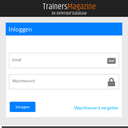
Trainers
Magazine
De Oefenstof Database
Inloggen
Inloggen
Wachtwoord vergeten