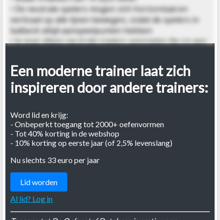
• De neutrale spelers mogen zich horizontaal en
verticaal op alle lijnen bewegen, zodat de spelers in
balbezit altijd aanspeelpunten hebben
• Je mag alleen neutrale spelers aanspelen die op een
zijde van het vak staan waar de bal is. Op die manier
dwing je neutrale spelers altijd met de bal mee te
Een moderne trainer laat zich
bewegen
inspireren door andere trainers:
Coaching
• Je kunt eventueel de laatste regel laten vallen, je
krijgt dan wel een heel ander positiespel
Word lid en krijg:
- Onbeperkt toegang tot 2000+ oefenvormen
• Maak de keus of neutrale spelers al dan niet naar
- Tot 40% korting in de webshop
elkaar mogen spelen
- 10% korting op eerste jaar (of 2,5% levenslang)
Nu slechts 33 euro per jaar
Lid worden
Al lid? Log in