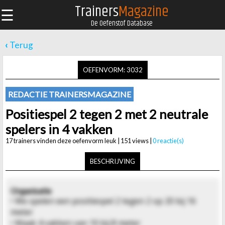
Trainers
Magazine
☰
De Oefenstof Database
‹
Terug
OEFENVORM: 3032
REDACTIE TRAINERSMAGAZINE
Positiespel 2 tegen 2 met 2 neutrale
spelers in 4 vakken
17 trainers vinden deze oefenvorm leuk | 151 views |
0 reactie(s)
BESCHRIJVING
Organisatie
• We spelen een positiespel 2 tegen 2 op 20 bij 16
meter
• Maak 4 vakken van 10 bij 8 meter