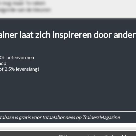
en nog maar 1x raken
volgorde van de kleuren
ner laat zich inspireren door ander
00+ oefenvormen
hop
(of 2,5% levenslang)
abase is gratis voor totaalabonnees op TrainersMagazine