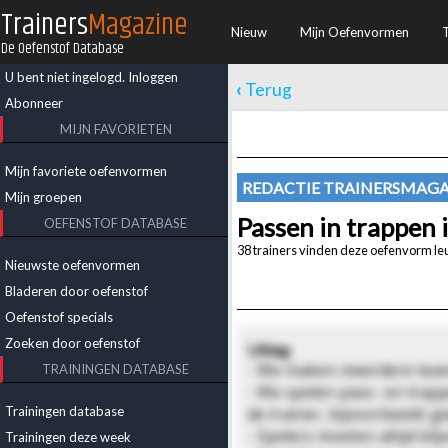
Trainers
Magazine
Nieuw
Mijn Oefenvormen
De Oefenstof Database
U bent niet ingelogd.
Inloggen
‹
Terug
Abonneer
MIJN FAVORIETEN
Mijn favoriete oefenvormen
REDACTIE TRAINERSMAGA
Mijn groepen
Passen in trappen i
OEFENSTOF DATABASE
38 trainers vinden deze oefenvorm leu
Nieuwste oefenvormen
Bladeren door oefenstof
Oefenstof specials
Zoeken door oefenstof
Uitleg
- We maken meerdere teams 
TRAININGEN DATABASE
- We spelen pass- en trapp
Trainingen database
de trainer, bijvoorbeeld: 
- Spelers moeten altijd bl
Trainingen deze week