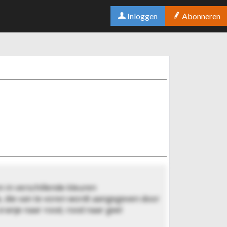
Inloggen
Abonneren
 in verschillende kleuren
de, die van te voren wordt aangegeven door
 oranje naar rood, rood naar geel