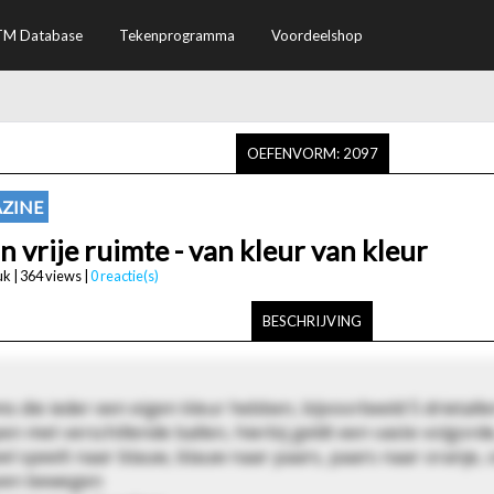
TM Database
Tekenprogramma
Voordeelshop
OEFENVORM: 2097
ZINE
n vrije ruimte - van kleur van kleur
k | 364 views |
0 reactie(s)
BESCHRIJVING
die ieder een eigen kleur hebben, bijvoorbeeld 5 drietallen
en met verschillende ballen, hierbij geldt een vaste volgor
geel speelt naar blauw, blauw naar paars, paars naar oranje,
ijven bewegen