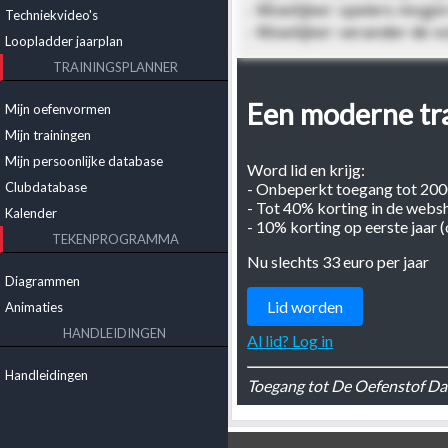
- Moeilijker: spelers mog
Techniekvideo's
- Moeilijker: verander de 
Loopladder jaarplan
TRAININGSPLANNER
Een moderne trai
Mijn oefenvormen
Mijn trainingen
Mijn persoonlijke database
Word lid en krijg:
- Onbeperkt toegang tot 20
Clubdatabase
- Tot 40% korting in de webs
Kalender
- 10% korting op eerste jaar 
TEKENPROGRAMMA
Nu slechts 33 euro per jaar
Diagrammen
Lid worden
Animaties
HANDLEIDINGEN
Al lid? Log in
Handleidingen
Toegang tot De Oefenstof Dat