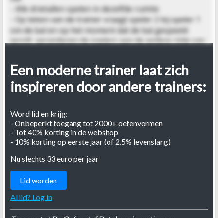
- Alle drietallen spelen in dezelfde ruimte
- Op teken van de trainer vraagt speler 2 bij speler 1
om de bal en op het moment dat de bal gespeeld
wordt, veranderen de spelers aan de andere zijde van
positie
- Speler 2 kijkt over de schouder en zoekt de derde
Een moderne trainer laat zich
speler van het drietal en speelt de bal naar de juiste
inspireren door andere trainers:
persoon
- Nu vraagt speler 2 bij speler 3 om de bal en moet hij
de bal naar speler 1 spelen
Word lid en krijg:
- Na ongeveer 1-2 minuten wisselen van middelste
- Onbeperkt toegang tot 2000+ oefenvormen
speler
- Tot 40% korting in de webshop
- 10% korting op eerste jaar (of 2,5% levenslang)
Nu slechts 33 euro per jaar
Lid worden
Al lid? Log in