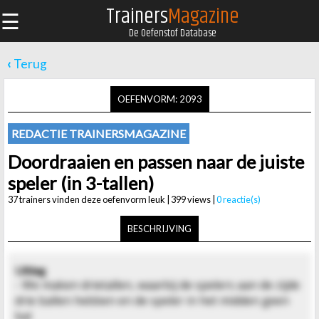
Trainers
Magazine
☰
De Oefenstof Database
‹
Terug
OEFENVORM: 2093
REDACTIE TRAINERSMAGAZINE
Doordraaien en passen naar de juiste
speler (in 3-tallen)
37 trainers vinden deze oefenvorm leuk | 399 views |
0 reactie(s)
BESCHRIJVING
Uitleg
- We maken drietallen, waarbij de spelers aan de zijde
drie ballen hebben en de speler in het midden geen
bal